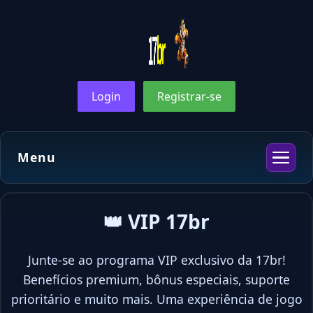
Login
Registrar-se
Menu
👑 VIP 17br
Junte-se ao programa VIP exclusivo da 17br!
Benefícios premium, bônus especiais, suporte
prioritário e muito mais. Uma experiência de jogo