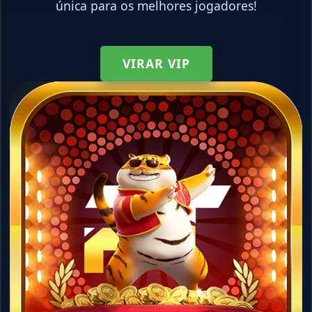
única para os melhores jogadores!
VIRAR VIP