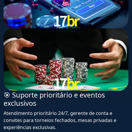
🎯 Suporte prioritário e eventos
exclusivos
Atendimento prioritário 24/7, gerente de conta e
convites para torneios fechados, mesas privadas e
experiências exclusivas.