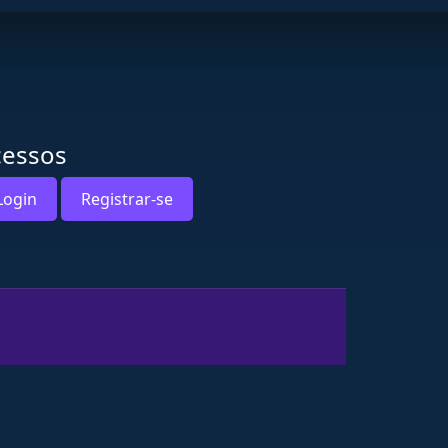
cessos
Login
Registrar-se