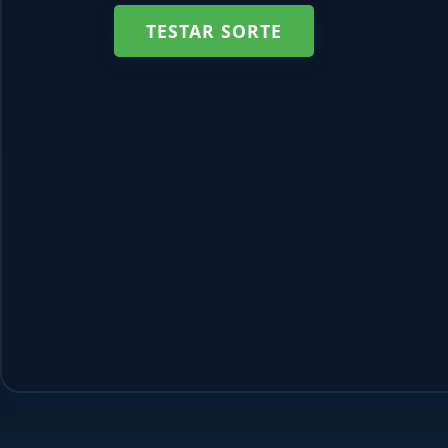
TESTAR SORTE