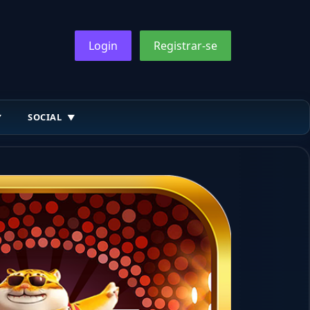
Login
Registrar-se
SOCIAL