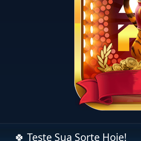
🍀 Teste Sua Sorte Hoje!