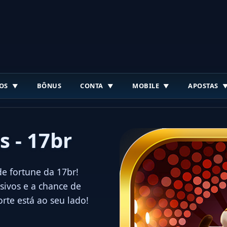
OS
BÔNUS
CONTA
MOBILE
APOSTAS
 - 17br
de fortune da 17br!
sivos e a chance de
rte está ao seu lado!