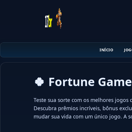
INÍCIO
JOG
🍀 Fortune Games
Teste sua sorte com os melhores jogos 
Descubra prêmios incríveis, bônus exclu
mudar sua vida com um único jogo. A so