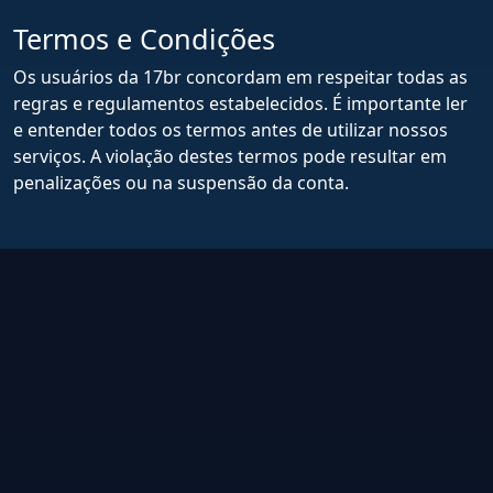
Termos e Condições
Os usuários da 17br concordam em respeitar todas as
regras e regulamentos estabelecidos. É importante ler
e entender todos os termos antes de utilizar nossos
serviços. A violação destes termos pode resultar em
penalizações ou na suspensão da conta.