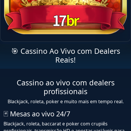
🎯 Cassino Ao Vivo com Dealers
Reais!
Cassino ao vivo com dealers
profissionais
Blackjack, roleta, poker e muito mais em tempo real.
🃏 Mesas ao vivo 24/7
Blackjack, roleta, baccarat e poker com crupiês
profissionais, transmissão HD e apostas variáveis para